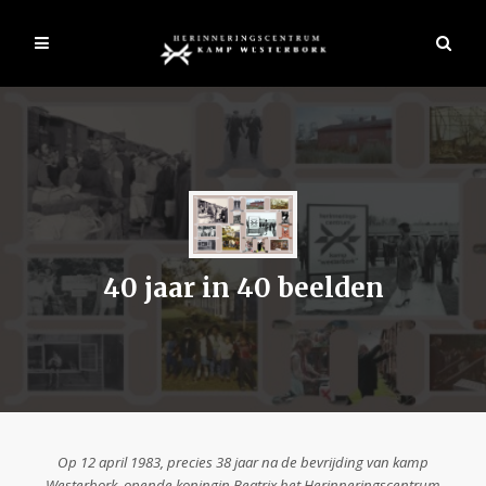
40 jaar in 40 beelden
Op 12 april 1983, precies 38 jaar na de bevrijding van kamp
Westerbork, opende koningin Beatrix het Herinneringscentrum